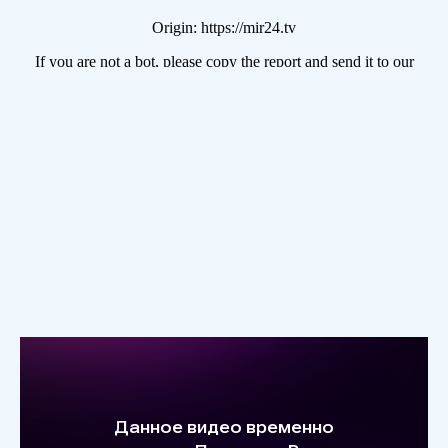
Фильтры для носа Супернос ультра
фильтруют вдыхаемый воздух от
пыли различного происхождения и
рекомендуются для профилактики
проявлений аллергии на пыление
деревьев и трав в весенне-летний
период. Супернос не просто
устраняет симптомы, но и борется с
причиной возникновения аллергии.
Супернос фильтрует вдыхаемый
воздух от пыльцы деревьев и
растений, от спор грибов и от
перхоти домашних животных и
прочих вредных агентов, что
уменьшает или устраняет попадание