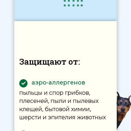
воздушно-капельным путем
плохой экологии
выхлопных газов, городского
дыма, гари, резких запахов
нетоксичной пыли
на производствах по
деревообработке, в салонах
красоты, на пищевых
производствах и пр.
Особенности
многоступенчатой защиты
"Супернос Ультра":
Формула тройной защиты