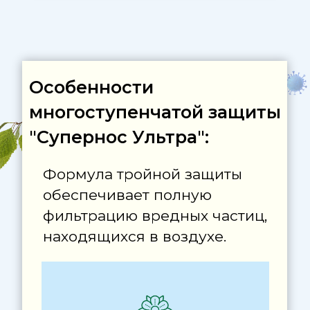
На третий слой
практически уже
ничего не попадает