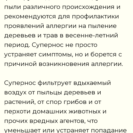
Купить
Органические
натуральные