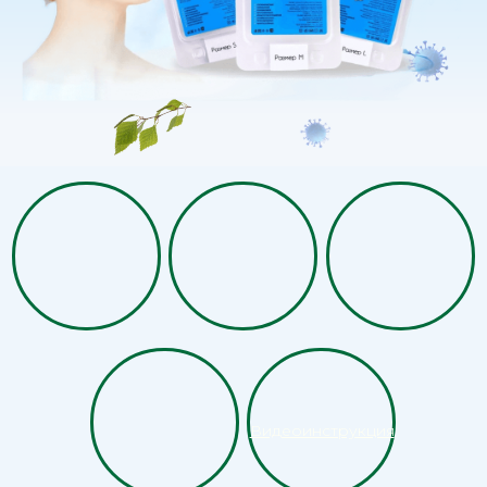
Видеоинструкция
«СУПЕРНОС»
12 +
лет на рынке
100 000 +
довольных клиентов