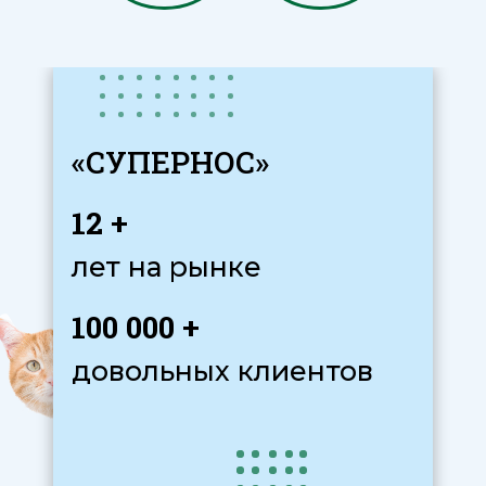
Защищают от:
аэро-аллергенов
пыльцы и спор грибков,
плесеней, пыли и пылевых
клещей, бытовой химии,
шерсти и эпителия животных
вирусов
ГРИППа, ОРВИ и других
заболеваний, передающихся