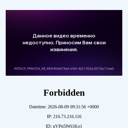
Инновационные фильтры
назальные Супернос ультра в
составе корпуса фильтра не имеют
резины или пластика, за счет чего
в них легче дышится. Все
несколько слоев состоят из
пористых материалов. Кроме того,
в составе Суперноса имеется НЕРА
фильтр абсолютной очистки,
который на 99,97% задерживает
даже частицы от 0,001 мкр.