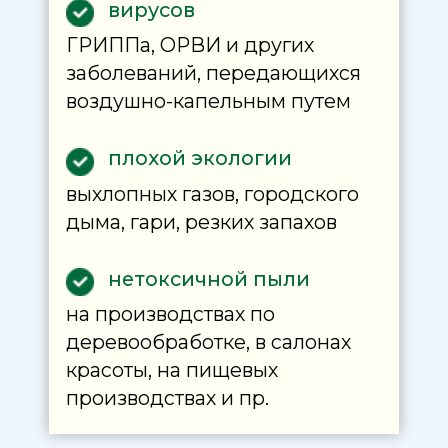
обеспечивает полную
фильтрацию вредных частиц,
находящихся в воздухе.
На первом
слое
оседают уже
пыль и пыльца
На втором двойном слое
задерживаются частицы от
0.001 мкр (это дым и вирусы)